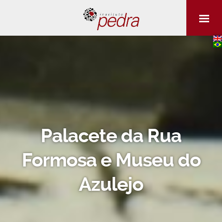
Palacete da Rua
Formosa e Museu do
Azulejo